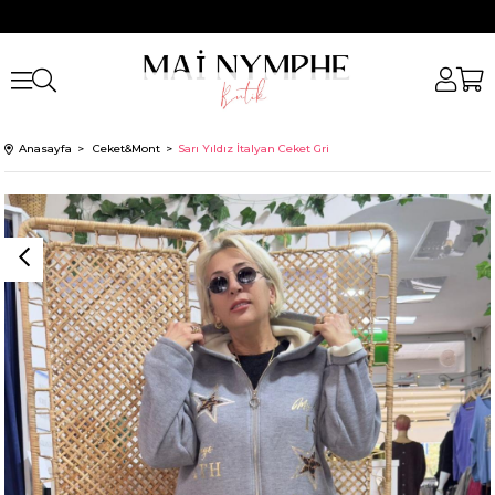
Anasayfa
Ceket&Mont
Sarı Yıldız İtalyan Ceket Gri